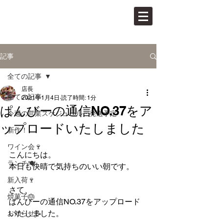
PAN VINO
パンとワインの店
記事
全ての記事
店長
全ての記事
2021年1月4日
読了時間: 1分
ぱんびーの通信NO.37をア
今週の営業スケジュール・発送予定
ップロードいたしました
新作！
ワイン会🍷
こんにちは。
ランチ🍽
本日も快晴で気持ちのいい朝です。
新入荷🍷
さて、
焼菓子🎂
ぱんびーの通信NO.37をアップロード
いたしました。
お知らせ📝