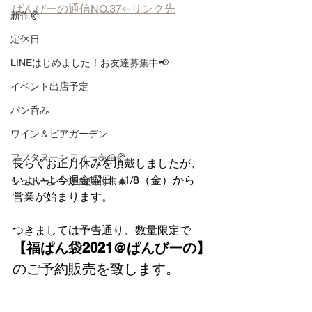
ぱんびーの通信NO.37⇐リンク先
新作🥐
定休日
LINEはじめました！お友達募集中📢
イベント出店予定
パン呑み
ワイン＆ビアガーデン
アフタヌーンティー☕🍰🥐
長らくお正月休みを頂戴しましたが、
いよいよ今週金曜日、1/8（金）から
シュトーレン予約受付中🎄
営業が始まります。
つきましては予告通り、数量限定で
【福ぱん袋2021＠ぱんびーの】
のご予約販売を致します。