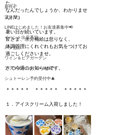
た…
新作🥐
なんだったんでしょうか、わかりませ
定休日
ん( ;∀;)
LINEはじめました！お友達募集中📢
暑い日が続いています。
イベント出店予定
皆さま、水分補給は怠りなく、
体調管理にくれぐれもお気をつけてお
パン呑み
過ごしくださいませ。
ワイン＆ビアガーデン
さて今週のお知らせです。
アフタヌーンティー☕🍰🥐
シュトーレン予約受付中🎄
＊＊＊＊＊　＊＊＊＊＊　＊＊＊＊＊
１．アイスクリーム入荷しました！