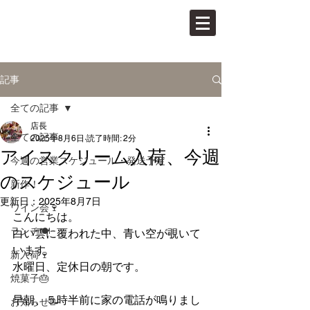
PAN VINO
パンとワインの店
記事
全ての記事
店長
全ての記事
2025年8月6日
読了時間: 2分
アイスクリーム入荷、今週
今週の営業スケジュール・発送予定
のスケジュール
新作！
更新日：
2025年8月7日
ワイン会🍷
こんにちは。
ランチ🍽
白い雲に覆われた中、青い空が覗いて
います
新入荷🍷
水曜日、定休日の朝です。
焼菓子🎂
早朝、５時半前に家の電話が鳴りまし
お知らせ📝