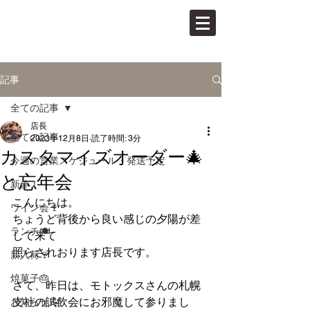
PAN VINO
パンとワインの店
記事
全ての記事
店長
全ての記事
2023年12月8日
読了時間: 3分
カスタマイズオーダー🎄
今週の営業スケジュール・発送予定
と忘年会
新作！
こんにちは。
ワイン会🍷
ちょうど背後から良い感じの夕陽が差
ランチ🍽
して来て
照らされおります店長です。
新入荷🍷
焼菓子🎂
さて、昨日は、モトックスさんの札幌
支社の試飲会にお邪魔して参りまし
お知らせ📝