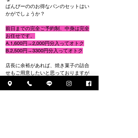
ぱんびーののお得なパンのセットはい
かがでしょうか？
前日までの完全ご予約制、中身は完全
お任せです。
A.1,600円→2,000円分入ってオトク
B.2,500円→3300円分入ってオトク
店長に余裕があれば、焼き菓子の詰合
せもご用意したいと思っておりますが
果たしでてきるかな？(-ω-;)ウーン💦
この他、欲しいパンのご予約（定価販
売）はいつでも受付中です✨
詳しくは店頭またはお電話にてご注文
をお願いします。