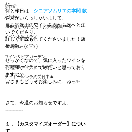
た。
新作🥐
何と昨日は、
シニアソムリエの本間 敦
定休日
さんがいらっしゃいまして、
自ら試飲用のワインを次から次へと注
LINEはじめました！お友達募集中📢
いでくださり、
イベント出店予定
詳しく解説もしてくださいました！店
長感激～(≧▽≦)
パン呑み
ワイン＆ビアガーデン
せっかくなので、気に入ったワインを
アフタヌーンティー☕🍰🥐
何種類か仕入れてみたいと思っており
ますので
シュトーレン予約受付中🎄
皆さまもどうぞお楽しみに、ねっ✨
さて、今週のお知らせですよ。
------------
１．【カスタマイズオーダー】につい
て