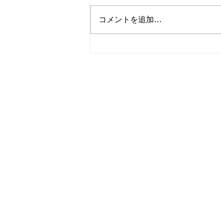
コメントを追加…
今週のスケジュールと長野ツ
アー記…その③