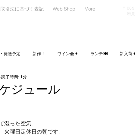
商取引法に基づく表記
Web Shop
More
〒06
岩見沢
・発送予定
新作！
ワイン会🍷
ランチ🍽
新入荷
読了時間: 1分
日
LINEはじめました！お友達募集中📢
イベント出店予定
ケジュール
ヌーンティー☕🍰🥐
シュトーレン予約受付中🎄
て湿った空気。
　火曜日定休日の朝です。