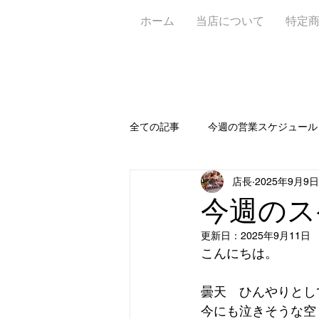
ホーム
当店について
特定
全ての記事
今週の営業スケジュール
店長
2025年9月9日
お知らせ📝
新作🥐
定休
今週のス
更新日：
2025年9月11日
ワイン＆ビアガーデン
アフタ
こんにちは。
曇天　ひんやりとし
今にも泣きそうな空