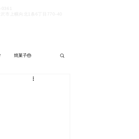
9-0361
市上幌向北1条6丁目770-40

焼菓子🎂
パン呑み