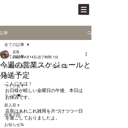
PAN VINO
パンとワインの店
記事
全ての記事
店長
全ての記事
2023年4月14日
読了時間: 1分
今週の営業スケジュールと
今週の営業スケジュール・発送予定
発送予定
新作！
こんにちは！
ワイン会🍷
お日様が眩しい金曜日の午後、本日は
ランチ🍽
お休みです。
新入荷🍷
店長はあれこれ雑用を片づけつつ一日
焼菓子🎂
を過ごしておりましたよ。
お知らせ📝