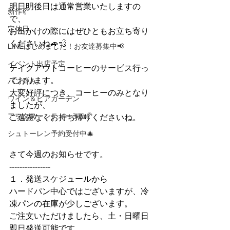
明日明後日は通常営業いたしますの
新作🥐
で、
定休日
お出かけの際にはぜひともお立ち寄り
くださいね🚙💨
LINEはじめました！お友達募集中📢
イベント出店予定
テイクアウトコーヒーのサービス行っ
ております。
パン呑み
大変好評につき、コーヒーのみとなり
ワイン＆ビアガーデン
ましたが、
アフタヌーンティー☕🍰🥐
ご遠慮なくお持ち帰りくださいね。
シュトーレン予約受付中🎄
さて今週のお知らせです。
----------------
１．発送スケジュールから
ハードパン中心ではございますが、冷
凍パンの在庫が少しございます。
ご注文いただけましたら、土・日曜日
即日発送可能です。