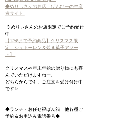
◆めりぃさんのお店　ぱんびーの生産
者サイト 
 ※めりぃさんのお店限定でご予約受付
中　　
【12/8まで予約商品】クリスマス限
定！シュトーレン＆焼き菓子アソー
ト】 
クリスマスや年末年始の贈り物にも喜
んでいただけますねー。
どちらからでも、ご注文を受け付け中
です✨
◆ランチ・お任せ福ぱん箱　他各種ご
予約＆お申込み電話番号◆　　