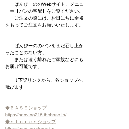
　　ぱんびーののWebサイト、メニュ
ー⇒【パンの宅配】をご覧ください。
　　ご注文の際には、お日にちに余裕
をもってご注文をお願いいたします。   
　　ぱんびーののパンをまだ召し上が
ったことのない方、 
　　または遠く離れたご家族などにも
お届け可能です、
　　⇓下記リンクから、各ショップへ
飛びます
◆ＢＡＳＥショップ
https://panvino215.thebase.in/
◆ｓｔｏｒｅｓショップ
https://panvino.stores.jp/  