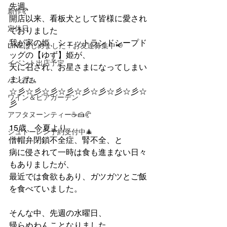
先週、
新作🥐
開店以来、看板犬として皆様に愛され
定休日
ておりました
我が家の姫、シェットランドシープド
LINEはじめました！お友達募集中📢
ッグの【ゆず】姫が、
イベント出店予定
天に召され、お星さまになってしまい
ました。
パン呑み
☆彡☆彡☆彡☆彡☆彡☆彡☆彡☆彡☆
ワイン＆ビアガーデン
彡
アフタヌーンティー☕🍰🥐
15歳、今夏より、
シュトーレン予約受付中🎄
僧帽弁閉鎖不全症、腎不全、と
病に侵されて一時は食も進まない日々
もありましたが、
最近では食欲もあり、ガツガツとご飯
を食べていました。
そんな中、先週の水曜日、
帰らぬわんことなりました。