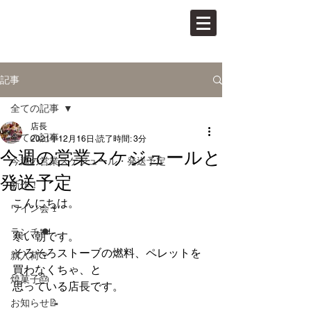
PAN VINO
パンとワインの店
記事
全ての記事
店長
全ての記事
2021年12月16日
読了時間: 3分
今週の営業スケジュールと
今週の営業スケジュール・発送予定
発送予定
新作！
こんにちは。
ワイン会🍷
ランチ🍽
寒い朝です。
そろそろストーブの燃料、ペレットを
新入荷🍷
買わなくちゃ、と
焼菓子🎂
思っている店長です。
お知らせ📝