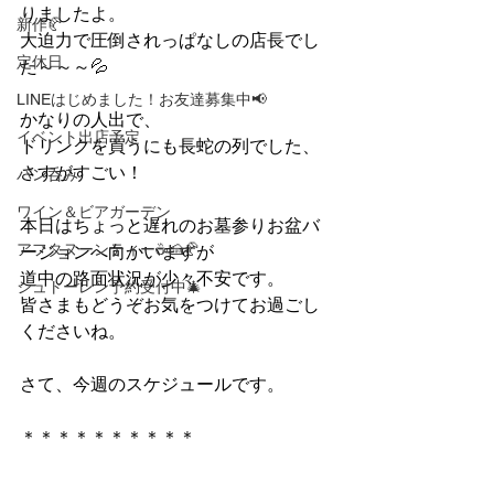
りましたよ。
新作🥐
大迫力で圧倒されっぱなしの店長でし
定休日
た～～～💦
LINEはじめました！お友達募集中📢
かなりの人出で、
イベント出店予定
ドリンクを買うにも長蛇の列でした、
さすがすごい！
パン呑み
ワイン＆ビアガーデン
本日はちょっと遅れのお墓参りお盆バ
アフタヌーンティー☕🍰🥐
ージョンへ向かいますが
道中の路面状況が少々不安です。
シュトーレン予約受付中🎄
皆さまもどうぞお気をつけてお過ごし
くださいね。
さて、今週のスケジュールです。
＊＊＊＊＊＊＊＊＊＊