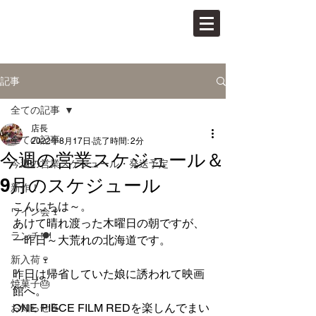
PAN VINO
パンとワインの店
記事
全ての記事
店長
全ての記事
2022年8月17日
読了時間: 2分
今週の営業スケジュール＆
今週の営業スケジュール・発送予定
9月のスケジュール
新作！
こんにちは～。
ワイン会🍷
あけて晴れ渡った木曜日の朝ですが、
ランチ🍽
一昨日～大荒れの北海道です。
新入荷🍷
昨日は帰省していた娘に誘われて映画
焼菓子🎂
館へ。
ONE PIECE FILM REDを楽しんでまい
お知らせ📝