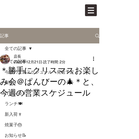
PAN VINO
パンとワインの店
記事
全ての記事
店長
全ての記事
2020年12月21日
読了時間: 2分
＊勝手にクリスマスお楽し
今週の営業スケジュール・発送予定
み会＠ぱんびーの🎄＊と、
新作！
今週の営業スケジュール
ワイン会🍷
ランチ🍽
新入荷🍷
焼菓子🎂
お知らせ📝