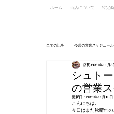
ホーム
当店について
特定
全ての記事
今週の営業スケジュール
店長
2021年11月8
お知らせ📝
新作🥐
定休
シュトー
の営業ス
ワイン＆ビアガーデン
アフタ
更新日：
2021年11月16日
こんにちは。
今日はまた秋晴れの