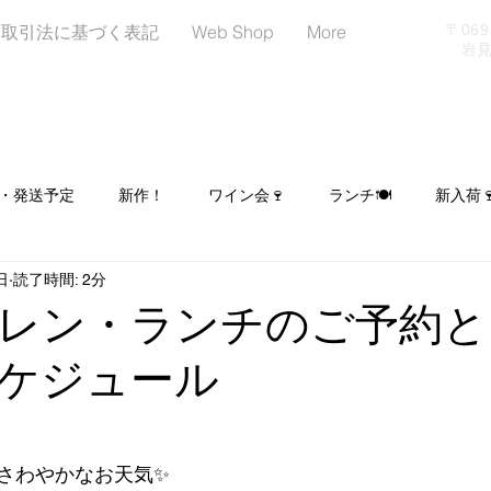
商取引法に基づく表記
Web Shop
More
〒06
岩見沢
・発送予定
新作！
ワイン会🍷
ランチ🍽
新入荷
日
読了時間: 2分
日
LINEはじめました！お友達募集中📢
イベント出店予定
レン・ランチのご予約と
ケジュール
ヌーンティー☕🍰🥐
シュトーレン予約受付中🎄
さわやかなお天気✨