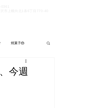
9-0361
市上幌向北1条6丁目770-40

焼菓子🎂
パン呑み
、今週