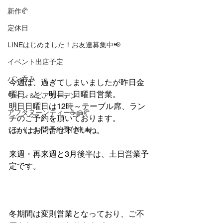
新作🥐
定休日
LINEはじめました！お友達募集中📢
イベント出店予定
パン呑み
今週は、過ぎてしまいましたが昨日金
曜日、と、明日、日曜日営業。
ワイン＆ビアガーデン
明日日曜日は12時～テーブル席、ラン
アフタヌーンティー☕🍰🥐
チのご予約を頂いております。
シュトーレン予約受付中🎄
ほかはお問合せ下さいね。
来週・再来週と3月後半は、土日営業予
定です。
冬期間は変則営業となっており、ご不