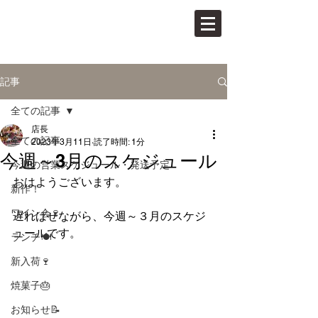
PAN VINO
パンとワインの店
記事
全ての記事
店長
全ての記事
2023年3月11日
読了時間: 1分
今週～3月のスケジュール
今週の営業スケジュール・発送予定
おはようございます。
新作！
ワイン会🍷
遅ればせながら、今週～３月のスケジ
ュールです。
ランチ🍽
新入荷🍷
焼菓子🎂
お知らせ📝