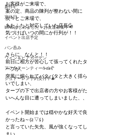
お客様がご来場で、
新作🥐
案の定、商品の陳列が整わない間に
定休日
次々とご来場で、
あたふたと対応していた店長💦
LINEはじめました！お友達募集中📢
気づけばいつの間にか行列が！！
イベント出店予定
パン呑み
さらに、なんと！！
ワイン＆ビアガーデン
前日に相方が苦心して張ってくれたタ
アフタヌーンティー☕🍰🥐
ープが、
突風に煽られてバタバタと大きく揺ら
シュトーレン予約受付中🎄
いでしまい、
タープの下で出店者の方やお客様がた
いへんな目に遭ってしまいました、、
イベント開始までは穏やかな好天で良
かったね～(≧▽≦)
と言っていた矢先、風が強くなってし
まい、