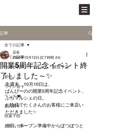
PAN VINO
パンとワインの店
記事
全ての記事
店長
全ての記事
2020年10月12日
読了時間: 2分
開業5周年記念イベント終
今週の営業スケジュール・発送予定
了しました～✨
新作！
先週末、10月10日は、
ワイン会🍷
ぱんびーのの開業5周年記念イベント、
ランチ🍽
ぷちマルシェの日。
お陰様でたくさんのお客様にご来店い
新入荷🍷
ただきました✨
焼菓子🎂
当日、オープン準備中からぽつぽつと
お知らせ📝