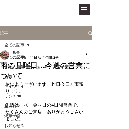
PAN VINO
パンとワインの店
記事
全ての記事
店長
全ての記事
2020年5月11日
読了時間: 2分
雨の月曜日…今週の営業に
今週の営業スケジュール・発送予定
ついて
新作！
おはようございます、昨日今日と雨降
ワイン会🍷
りです。
ランチ🍽
先週は、水・金～日の4日間営業で、
新入荷🍷
たくさんのご来店、ありがとうござい
焼菓子🎂
ました。
お知らせ📝