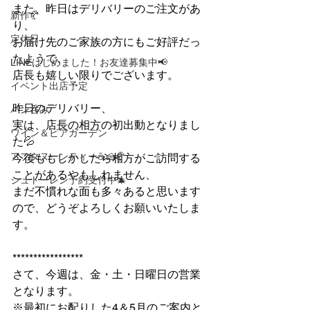
また、昨日はデリバリーのご注文があ
新作🥐
り、
定休日
お届け先のご家族の方にもご好評だっ
たようで、
LINEはじめました！お友達募集中📢
店長も嬉しい限りでございます。
イベント出店予定
昨日のデリバリー、
パン呑み
実は、店長の相方の初出動となりまし
ワイン＆ビアガーデン
た💦
アフタヌーンティー☕🍰🥐
今後ももしかしたら相方がご訪問する
ことがあるやもしれません、
シュトーレン予約受付中🎄
まだ不慣れな面も多々あると思います
ので、どうぞよろしくお願いいたしま
す。
*****************
さて、今週は、金・土・日曜日の営業
となります。
※最初にお配りした4＆5月のご案内と