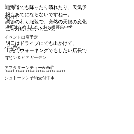
新作🥐
北海道でも降ったり晴れたり、天気予
報もあてにならないですねー。
定休日
調節の利く服装で、突然の天候の変化
LINEはじめました！お友達募集中📢
にも対応したいところ。
イベント出店予定
明日はドライブにでも出かけて、
パン呑み
出先でウォーキングでもしたい店長で
す。
ワイン＆ビアガーデン
アフタヌーンティー☕🍰🥐
***** 
***** ***** ***** ***** *****
シュトーレン予約受付中🎄