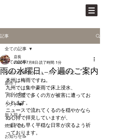
PAN VINO
パンとワインの店
記事
全ての記事
店長
全ての記事
2020年7月8日
読了時間: 1分
雨の水曜日、今週のご案内
今週の営業スケジュール・発送予定
本州は梅雨ですね。
新作！
九州では集中豪雨で床上浸水、
ワイン会🍷
川の氾濫で多くの方が被害に遭ってお
られます。
ランチ🍽
ニュースで流れてくるのを穏やかなら
新入荷🍷
ぬ心持で拝見していますが、
一日でも早く平穏な日常が戻るよう祈
焼菓子🎂
っております。
お知らせ📝