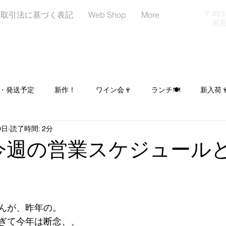
商取引法に基づく表記
Web Shop
More
〒06
岩見沢
・発送予定
新作！
ワイン会🍷
ランチ🍽
新入荷
0日
読了時間: 2分
日
LINEはじめました！お友達募集中📢
イベント出店予定
0～今週の営業スケジュール
ヌーンティー☕🍰🥐
シュトーレン予約受付中🎄
んが、昨年の。
ぎて今年は断念、、