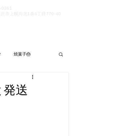
9-0361
市上幌向北1条6丁目770-40

焼菓子🎂
パン呑み
と発送