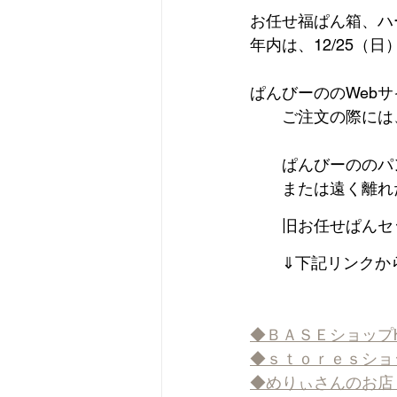
お任せ福ぱん箱、ハ
年内は、12/25（
ぱんびーののWeb
　　ご注文の際には
　　ぱんびーののパ
　　または遠く離れ
　　旧お任せぱんセ
　　⇓下記リンクか
◆ＢＡＳＥショップhttps:/
◆ｓｔｏｒｅｓショップhttps
◆めりぃさんのお店