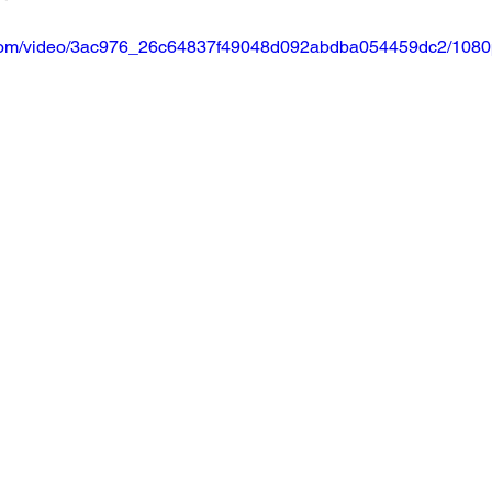
ic.com/video/3ac976_26c64837f49048d092abdba054459dc2/1080