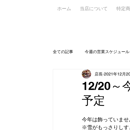
ホーム
当店について
特定
全ての記事
今週の営業スケジュール
店長
2021年12月2
お知らせ📝
新作🥐
定休
12/2
予定
ワイン＆ビアガーデン
アフタ
今年は飾っていませ
※雪がもっさりしす