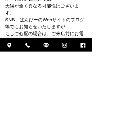
天候が全く異なる可能性はございま
す。
SNS、ぱんびーのWebサイトのブログ
等でもお知らせいたしますが
もしご心配の場合は、ご来店前にお電
話にてご確認をお願いいたします。
大変お手数をおかけし申し訳ありませ
んが、
悪路かつ悪天候の中をご来店いただき
ます事は、
お客様に大変な危険を及ぼす可能性も
ございますため、
何卒ご理解していただき、ご協力をお
願いいたします。
【ぱんびーの　ご予約＆お問合せ専用
電話】