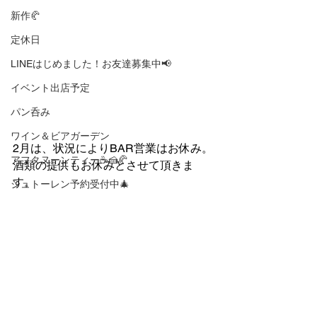
新作🥐
定休日
LINEはじめました！お友達募集中📢
イベント出店予定
パン呑み
ワイン＆ビアガーデン
2月は、状況によりBAR営業はお休み。
アフタヌーンティー☕🍰🥐
酒類の提供もお休みとさせて頂きま
す。
シュトーレン予約受付中🎄