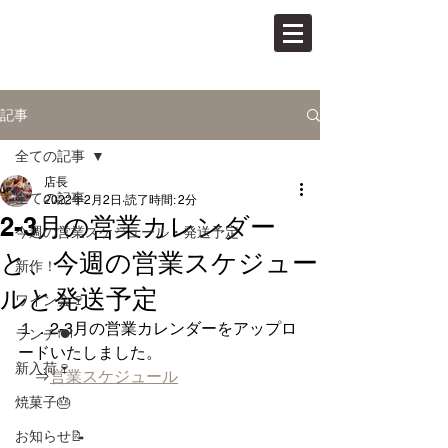
PAN VINO
パンとワインの店
記事
全ての記事
店長
全ての記事
2022年2月2日
読了時間: 2分
2-3月の営業カレンダー
今週の営業スケジュール・発送予定
と、今週の営業スケジュー
新作！
ルと発送予定
ワイン会🍷
１．2-3月の営業カレンダーをアップロ
ランチ🍽
ードいたしました。
新入荷🍷
　⇒
営業スケジュール
焼菓子🎂
お知らせ📝