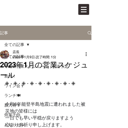
PAN VINO
パンとワインの店
記事
全ての記事
店長
全ての記事
2024年1月9日
読了時間: 1分
2023年1月の営業スケジュ
今週の営業スケジュール・発送予定
ール
新作！
✙・✙・✙・✙・✙・✙・✙・✙・✙
ワイン会🍷
ランチ🍽
令和6年能登半島地震に遭われました被
新入荷🍷
災地の皆様には
焼菓子🎂
一日でも早い平穏が戻りますよう
心よりお祈り申し上げます。
お知らせ📝