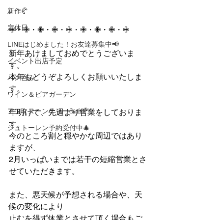
新作🥐
定休日
✙・✙・✙・✙・✙・✙・✙・✙・✙
LINEはじめました！お友達募集中📢
新年あけましておめでとうございま
イベント出店予定
す。
本年もどうぞよろしくお願いいたしま
パン呑み
す。
ワイン＆ビアガーデン
アフタヌーンティー☕🍰🥐
年明けて、先週より営業をしておりま
す。
シュトーレン予約受付中🎄
今のところ割と穏やかな周辺ではあり
ますが、
2月いっぱいまでは若干の短縮営業とさ
せていただきます。
また、悪天候が予想される場合や、天
候の変化により
止むを得ず休業とさせて頂く場合もご