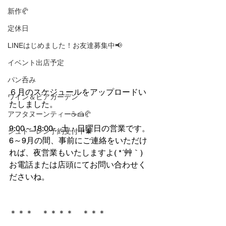
新作🥐
定休日
LINEはじめました！お友達募集中📢
イベント出店予定
パン呑み
６月のスケジュールをアップロードい
ワイン＆ビアガーデン
たしました。
アフタヌーンティー☕🍰🥐
9:00～18:00　土・日曜日の営業です。
シュトーレン予約受付中🎄
6～9月の間、事前にご連絡をいただけ
れば、夜営業もいたしますよ( *´艸｀)
お電話または店頭にてお問い合わせく
ださいね。
＊＊＊　＊＊＊＊　＊＊＊