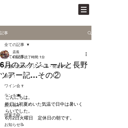
PAN VINO
パンとワインの店
記事
全ての記事
店長
全ての記事
6月2日
読了時間: 1分
6月のスケジュールと長野
今週の営業スケジュール・発送予定
ツアー記…その②
新作！
ワイン会🍷
ランチ🍽
こんにちは。
昨日は初夏めいた気温で日中は暑いく
新入荷🍷
らいでした。
焼菓子🎂
6月2日火曜日　定休日の朝です。
お知らせ📝