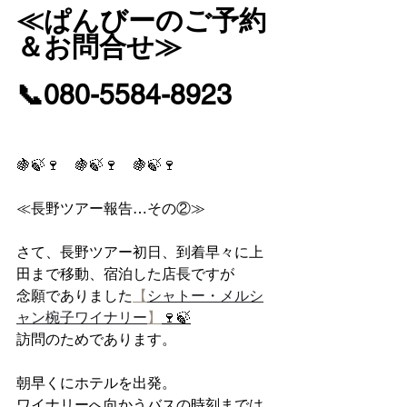
≪ぱんびーのご予約
＆お問合せ≫
📞080-5584-8923
🍇🍃🍷　🍇🍃🍷　🍇🍃🍷
≪長野ツアー報告…その②≫
さて、長野ツアー初日、到着早々に上
田まで移動、宿泊した店長ですが
念願でありました
【
シャトー・メルシ
ャン椀子ワイナリー
】
🍷🍃
訪問のためであります。
朝早くにホテルを出発。
ワイナリーへ向かうバスの時刻までは