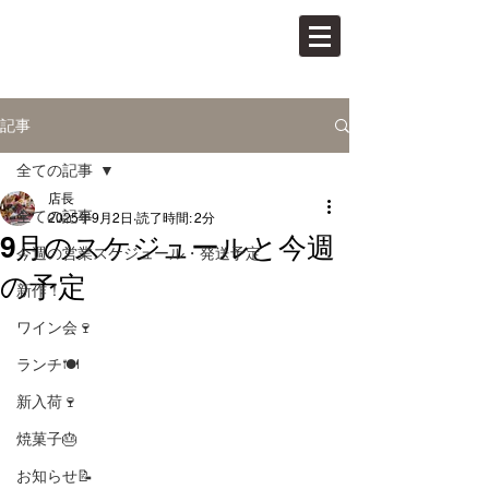
PAN VINO
パンとワインの店
記事
全ての記事
店長
全ての記事
2025年9月2日
読了時間: 2分
9月のスケジュールと今週
今週の営業スケジュール・発送予定
の予定
新作！
ワイン会🍷
ランチ🍽
新入荷🍷
焼菓子🎂
お知らせ📝