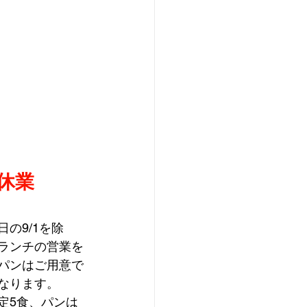
休業
の9/1を除
ランチの営業を
パンはご用意で
なります。
定5食、パンは