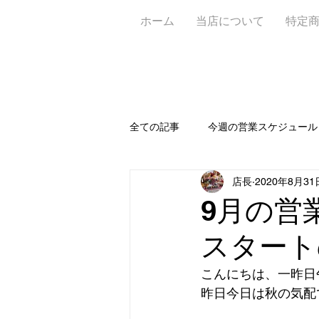
ホーム
当店について
特定
全ての記事
今週の営業スケジュール
店長
2020年8月31
お知らせ📝
新作🥐
定休
9月の営
スタート
ワイン＆ビアガーデン
アフタ
こんにちは、一昨日
昨日今日は秋の気配