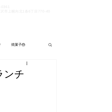
9-0361
市上幌向北1条6丁目770-40

焼菓子🎂
パン呑み
ランチ