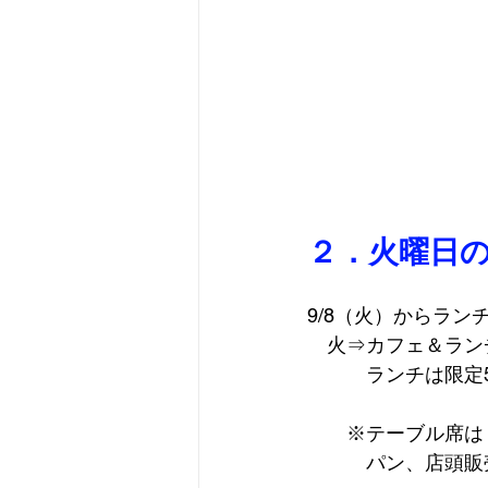
２．火曜日
9/8（火）からラ
　火⇒カフェ＆ラン
　　　ランチは限定5
　　※テーブル席は
　　　パン、店頭販