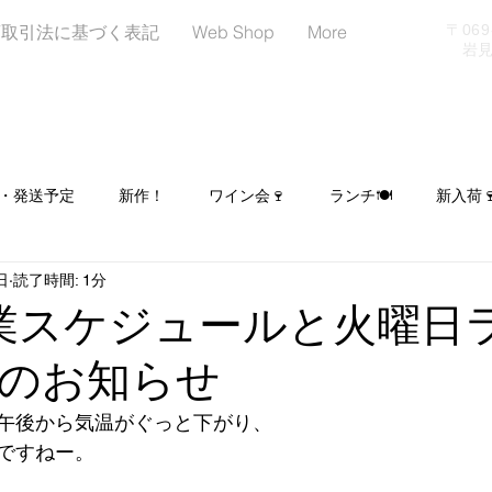
商取引法に基づく表記
Web Shop
More
〒06
岩見沢
・発送予定
新作！
ワイン会🍷
ランチ🍽
新入荷
日
読了時間: 1分
日
LINEはじめました！お友達募集中📢
イベント出店予定
業スケジュールと火曜日
のお知らせ
ヌーンティー☕🍰🥐
シュトーレン予約受付中🎄
午後から気温がぐっと下がり、
ですねー。