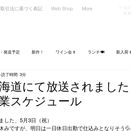
商取引法に基づく表記
Web Shop
More
〒06
岩見沢
・発送予定
新作！
ワイン会🍷
ランチ🍽
新入荷
読了時間: 3分
日
LINEはじめました！お友達募集中📢
イベント出店予定
海道にて放送されました
業スケジュール
ヌーンティー☕🍰🥐
シュトーレン予約受付中🎄
ました、5月3日（祝）
休みですが、明日は一日休日出勤で仕込みとなりそう💦