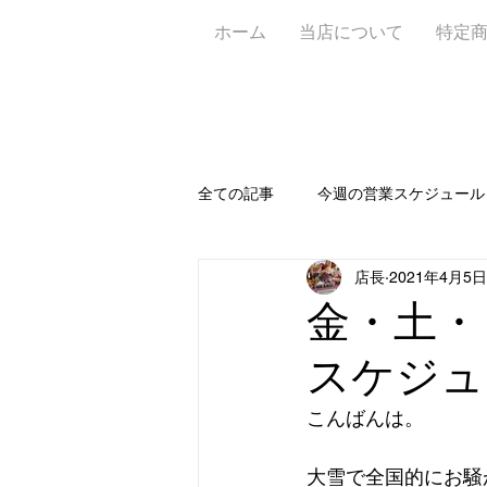
ホーム
当店について
特定
全ての記事
今週の営業スケジュール
店長
2021年4月5日
お知らせ📝
新作🥐
定休
金・土・
スケジュ
ワイン＆ビアガーデン
アフタ
こんばんは。
大雪で全国的にお騒