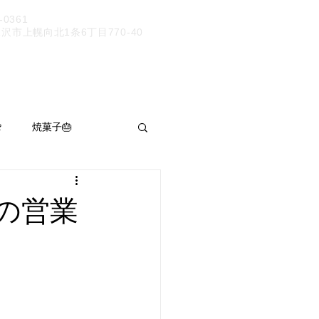
9-0361
市上幌向北1条6丁目770-40

焼菓子🎂
パン呑み
の営業