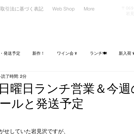
商取引法に基づく表記
Web Shop
More
〒06
岩見沢
・発送予定
新作！
ワイン会🍷
ランチ🍽
新入荷
読了時間: 2分
日
LINEはじめました！お友達募集中📢
イベント出店予定
日曜日ランチ営業＆今週
ールと発送予定
ヌーンティー☕🍰🥐
シュトーレン予約受付中🎄
がせしていた岩見沢ですが、