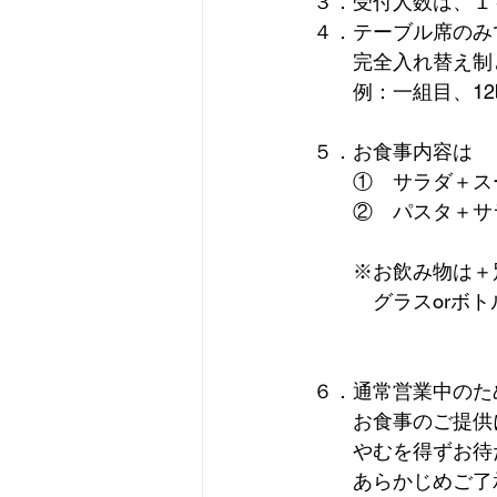
３．受付人数は、１
４．テーブル席のみ
　　完全入れ替え制
　　例：一組目、12
５．お食事内容は
　　①　サラダ＋ス
　　②　パスタ＋サ
　　※お飲み物は＋
　　　グラスorボト
６．通常営業中のた
　　お食事のご提供
　　やむを得ずお待
　　あらかじめご了